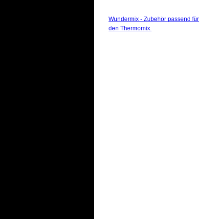
Wundermix - Zubehör passend für
den Thermomix.