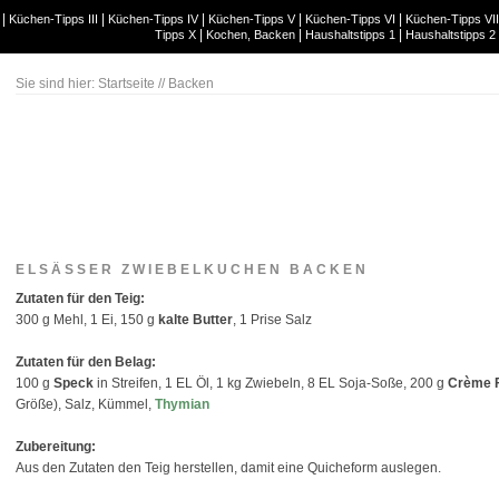
|
|
|
|
|
Küchen-Tipps III
Küchen-Tipps IV
Küchen-Tipps V
Küchen-Tipps VI
Küchen-Tipps VII
|
|
|
Tipps X
Kochen, Backen
Haushaltstipps 1
Haushaltstipps 2
Sie sind hier:
Startseite
//
Backen
ELSÄSSER ZWIEBELKUCHEN BACKEN
Zutaten für den Teig:
300 g Mehl, 1 Ei, 150 g
kalte Butter
, 1 Prise Salz
Zutaten für den Belag:
100 g
Speck
in Streifen, 1 EL Öl, 1 kg Zwiebeln, 8 EL Soja-Soße, 200 g
Crème F
Größe), Salz, Kümmel,
Thymian
Zubereitung:
Aus den Zutaten den Teig herstellen, damit eine Quicheform auslegen.