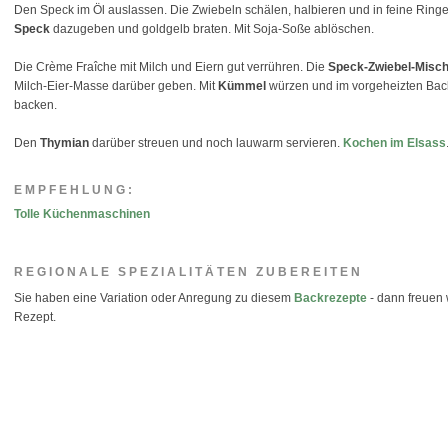
Den Speck im Öl auslassen. Die Zwiebeln schälen, halbieren und in feine Rin
Speck
dazugeben und goldgelb braten. Mit Soja-Soße ablöschen.
Die Crème Fraîche mit Milch und Eiern gut verrühren. Die
Speck-Zwiebel-Misc
Milch-Eier-Masse darüber geben. Mit
Kümmel
würzen und im vorgeheizten Backo
backen.
Den
Thymian
darüber streuen und noch lauwarm servieren.
Kochen im Elsass
EMPFEHLUNG:
Tolle Küchenmaschinen
REGIONALE SPEZIALITÄTEN ZUBEREITEN
Sie haben eine Variation oder Anregung zu diesem
Backrezepte
- dann freuen 
Rezept.