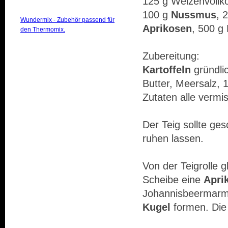
125 g Weizenvollko
100 g
Nussmus
, 
Wundermix - Zubehör passend für
Aprikosen
, 500 g
den Thermomix.
Zubereitung:
Kartoffeln
gründli
Butter, Meersalz, 
Zutaten alle vermi
Der Teig sollte ge
ruhen lassen.
Von der Teigrolle 
Scheibe eine
Apri
Johannisbeermarm
Kugel
formen. Die