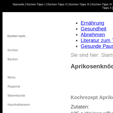
|
|
|
|
Startseite
Küchen-Tipps I
Küchen-Tipps II
Küchen-Tipps III
Küchen-Tipps IV
Tipps X
Ernährung
Gesundheit
Abnehmen
Literatur zum
Gesunde Pau
Kochen
Sie sind hier:
Start
Backen
Aprikosenknö
Bewusst Essen
Menü
Regional
Warenkunde
Kochrezept Apri
Haushaltswaren
Zutaten: