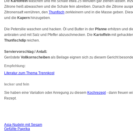
Die
Kartoffeln
waschen und mit Schale etwa 25 Minuten gar ziehen lassen. In
Zitrone heiß abwaschen und die Schale fein abreiben. Danach die Zitrone aus
Zitronensaft verrühren, den
Thunfisch
zerkleinern und in die Masse geben. Dies
und die
Kapern
hinzugeben.
Die Petersilie waschen und hacken. Öl und Butter in der
Pfanne
erhitzen und di
anbraten und mit Salz und Pfeffer abzuschmecken. Die
Kartoffeln
mit gehackter
Thunfischdip
reichen.
Serviervorschlag / Anlaß:
Geröstete
Vollkornscheiben
als Beilage eignen sich zu diesem Gericht besonde
Empfehlung:
Literatur zum Thema Trennkost
lecker und fein
Sie haben eine Variation oder Anregung zu diesem
Kochrezept
- dann freuen wi
Rezept.
Asia-Nudeln mit Sesam
Gefüllte Paprika