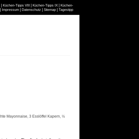
|
|
|
Küchen-Tipps VIII
Küchen-Tipps IX
Küchen-
|
|
|
|
Impressum
Datenschutz
Sitemap
Tagestipp
eichte Mayonnaise, 3 Esslöffel Kapern, ½