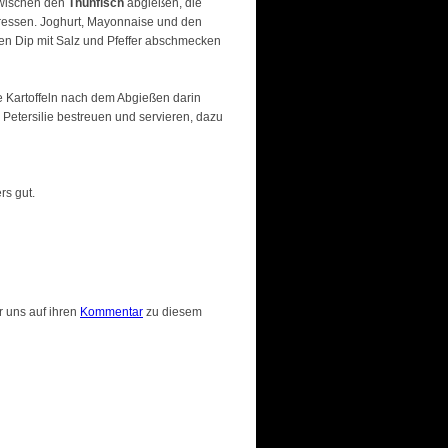
zwischen den
Thunfisch
abgießen, die
pressen. Joghurt, Mayonnaise und den
en Dip mit Salz und Pfeffer abschmecken
e Kartoffeln nach dem Abgießen darin
 Petersilie bestreuen und servieren, dazu
rs gut.
r uns auf ihren
Kommentar
zu diesem