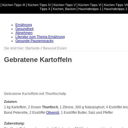
|
|
|
|
|
Küchen-Tipps III
Küchen-Tipps IV
Küchen-Tipps V
Küchen-Tipps VI
Küchen-Tipps VII
|
|
|
Tipps X
Kochen, Backen
Haushaltstipps 1
Haushaltstipps 2
Ernährung
Gesundheit
Abnehmen
Literatur zum Thema Ernährung
Gesunde Pausensnacks
Sie sind hier:
Startseite
//
Bewusst Essen
Gebratene Kartoffeln
Gebratene Kartoffeln mit Thunfischdip
Zutaten:
1 kg Kartoffeln, 2 Dosen
Thunfisch
, 1 Zitrone, 300 g Naturjoghurt, 4 Esslöffel l
Bund Petersilie, 2 Esslöffel
Olivenöl
, 1 Esslöffel Butter, Salz und Pfeffer
Zubereitung: