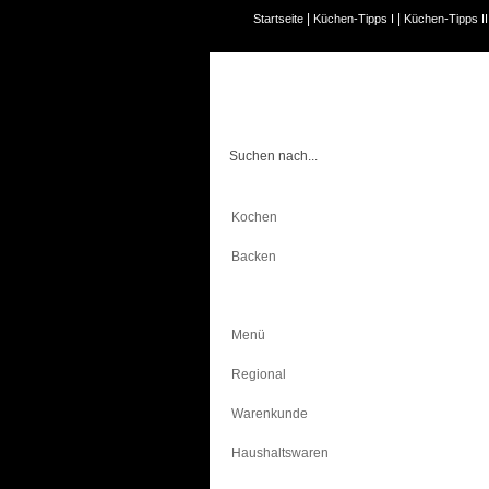
|
|
Startseite
Küchen-Tipps I
Küchen-Tipps II
Kochen
Backen
Bewusst Essen
Menü
Regional
Warenkunde
Haushaltswaren