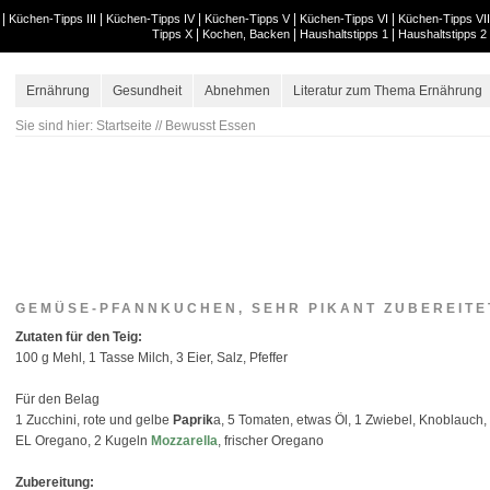
|
|
|
|
|
Küchen-Tipps III
Küchen-Tipps IV
Küchen-Tipps V
Küchen-Tipps VI
Küchen-Tipps VII
|
|
|
Tipps X
Kochen, Backen
Haushaltstipps 1
Haushaltstipps 2
Ernährung
Gesundheit
Abnehmen
Literatur zum Thema Ernährung
Sie sind hier:
Startseite
//
Bewusst Essen
GEMÜSE-PFANNKUCHEN, SEHR PIKANT ZUBEREITE
Zutaten für den Teig:
100 g Mehl, 1 Tasse Milch, 3 Eier, Salz, Pfeffer
Für den Belag
1 Zucchini, rote und gelbe
Paprik
a, 5 Tomaten, etwas Öl, 1 Zwiebel, Knoblauch
EL Oregano, 2 Kugeln
Mozzarella
, frischer Oregano
Zubereitung: