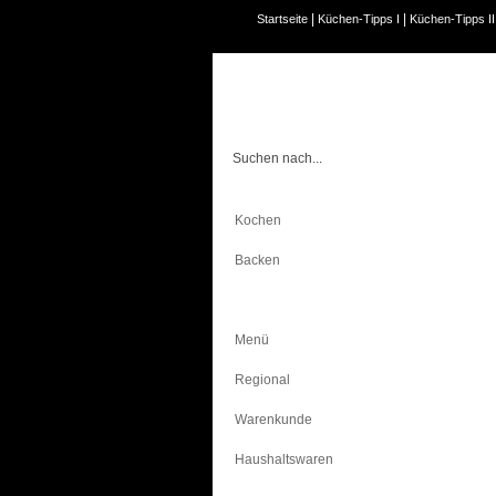
|
|
Startseite
Küchen-Tipps I
Küchen-Tipps II
Kochen
Backen
Bewusst Essen
Menü
Regional
Warenkunde
Haushaltswaren