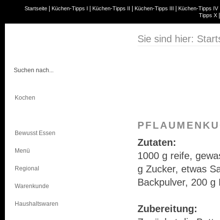
|
|
|
|
Startseite
Küchen-Tipps I
Küchen-Tipps II
Küchen-Tipps III
Küchen-Tipps IV
Tipps X
Sie sind hier:
Start
Kochen
Backen
PFLAUMENKU
Bewusst Essen
Zutaten:
Menü
1000 g reife, gewa
g Zucker, etwas Sa
Regional
Backpulver, 200 g 
Warenkunde
Haushaltswaren
Zubereitung: