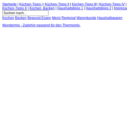
Startseite
|
Küchen-Tipps I
|
Küchen-Tipps II
|
Küchen-Tipps III
|
Küchen-Tipps IV
Küchen-Tipps X
|
Kochen, Backen
|
Haushaltstipps 1
|
Haushaltstipps 2
|
Impres
Kochen
Backen
Bewusst Essen
Menü
Regional
Warenkunde
Haushaltswaren
Wundermix - Zubehör passend für den Thermomix.