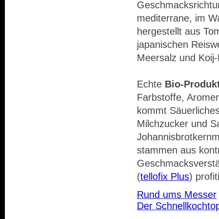
Geschmacksrichtun
mediterrane, im W
hergestellt aus T
japanischen Reiswe
Meersalz und Koij
Echte
Bio-Produk
Farbstoffe, Aromen
kommt Säuerliches 
Milchzucker und S
Johannisbrotkernme
stammen aus kontr
Geschmacksverstär
(
tellofix Plus
) profi
Rund ums Messer
Der Schnellkochto