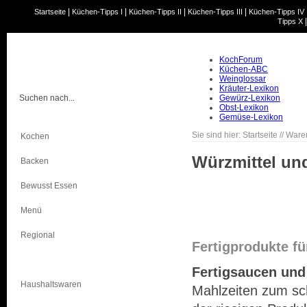
|
|
|
|
Startseite
Küchen-Tipps I
Küchen-Tipps II
Küchen-Tipps III
Küchen-Tipps IV
Tipps X
KochForum
Küchen-ABC
Weinglossar
Kräuter-Lexikon
Gewürz-Lexikon
Obst-Lexikon
Gemüse-Lexikon
Sie sind hier:
Startseite
//
Ware
Kochen
Würzmittel un
Backen
Bewusst Essen
Menü
Regional
Fertigprodukte fü
Warenkunde
Fertigsaucen und
Haushaltswaren
Mahlzeiten zum sch