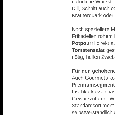
natürliche Würzst
Dill, Schnittlauch 
Kräuterquark oder
Noch speziellere 
Frikadellen rohem
Potpourri
direkt a
Tomatensalat
gest
nötig, helfen Zwie
Für den gehoben
Auch Gourmets ko
Premiumsegment
Fischkarkassenbas
Gewürzzutaten. W
Standardsortiment 
selbstverständlich 