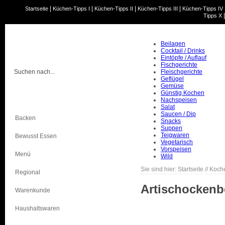
|
|
|
|
Startseite
Küchen-Tipps I
Küchen-Tipps II
Küchen-Tipps III
Küchen-Tipps IV
Tipps X
Beilagen
Cocktail / Drinks
Eintöpfe / Auflauf
Fischgerichte
Fleischgerichte
Geflügel
Gemüse
Günstig Kochen
Kochen
Nachspeisen
Salat
Saucen / Dip
Backen
Snacks
Suppen
Teigwaren
Bewusst Essen
Vegetarisch
Vorspeisen
Menü
Wild
Sie sind hier:
Startseite
//
Koch
Regional
Artischocken
Warenkunde
Haushaltswaren