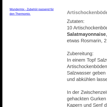
Wundermix - Zubehör passend für
Artischockenböd
den Thermomix.
Zutaten:
10 Artischockenböd
Salatmayonnaise
etwas Rosmarin, 2
Zubereitung:
In einem Topf Sal
Artischockenböde
Salzwasser geben u
und abkühlen lass
In der Zwischenze
gehackten Gurken 
Kapern und Senf d