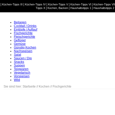
|
|
|
|
|
Küchen-Tipps III
Küchen-Tipps IV
Küchen-Tipps V
Küchen-Tipps VI
Küchen-Tipps VII
|
|
|
Tipps X
Kochen, Backen
Haushaltstipps 1
Haushaltstipps 2
Beilagen
Cocktail / Drinks
Eintöpfe / Auflauf
Fischgerichte
Fleischgerichte
Geflügel
Gemüse
Günstig Kochen
Nachspeisen
Salat
Saucen / Dip
Snacks
Suppen
Teigwaren
Vegetarisch
Vorspeisen
Wild
Sie sind hier:
Startseite
//
Kochen
//
Fischgerichte