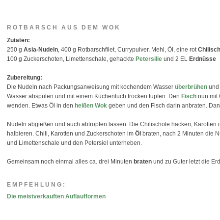
ROTBARSCH AUS DEM WOK
Zutaten:
250 g
Asia-Nudeln
, 400 g Rotbarschfilet, Currypulver, Mehl, Öl, eine rot
Chilisc
100 g Zuckerschoten, Limettenschale, gehackte
Petersilie
und 2 EL
Erdnüsse
Zubereitung:
Die Nudeln nach Packungsanweisung mit kochendem Wasser
überbrühen
und 
Wasser abspülen und mit einem Küchentuch trocken tupfen. Den
Fisch
nun mit 
wenden. Etwas Öl in den
heißen Wok
geben und den Fisch darin anbraten. Dan
Nudeln abgießen und auch abtropfen lassen. Die Chilischote hacken, Karotten
halbieren. Chili, Karotten und Zuckerschoten im
Öl
braten, nach 2 Minuten die 
und Limettenschale und den Petersiel unterheben.
Gemeinsam noch einmal alles ca. drei Minuten
braten
und zu Guter letzt die E
EMPFEHLUNG:
Die meistverkauften Auflaufformen