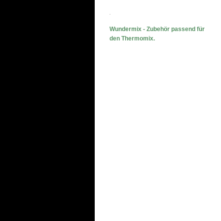
Wundermix - Zubehör passend für
den Thermomix.