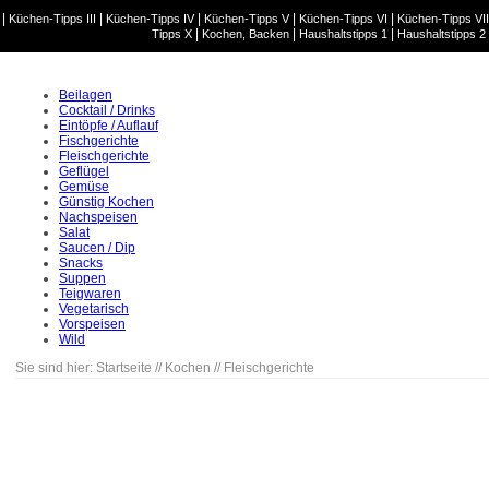
|
|
|
|
|
Küchen-Tipps III
Küchen-Tipps IV
Küchen-Tipps V
Küchen-Tipps VI
Küchen-Tipps VII
|
|
|
Tipps X
Kochen, Backen
Haushaltstipps 1
Haushaltstipps 2
Beilagen
Cocktail / Drinks
Eintöpfe / Auflauf
Fischgerichte
Fleischgerichte
Geflügel
Gemüse
Günstig Kochen
Nachspeisen
Salat
Saucen / Dip
Snacks
Suppen
Teigwaren
Vegetarisch
Vorspeisen
Wild
Sie sind hier:
Startseite
//
Kochen
//
Fleischgerichte