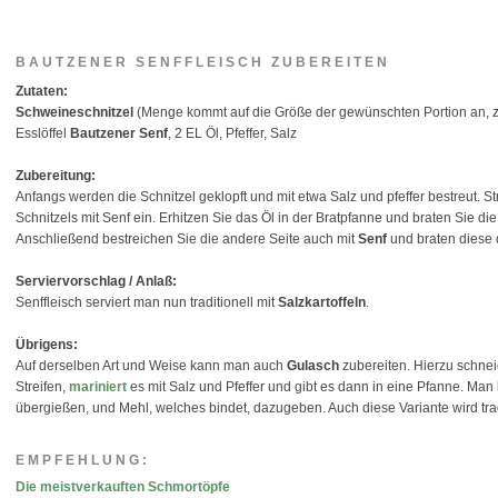
BAUTZENER SENFFLEISCH ZUBEREITEN
Zutaten:
Schweineschnitzel
(Menge kommt auf die Größe der gewünschten Portion an, z.B
Esslöffel
Bautzener Senf
, 2 EL Öl, Pfeffer, Salz
Zubereitung:
Anfangs werden die Schnitzel geklopft und mit etwa Salz und pfeffer bestreut. 
Schnitzels mit Senf ein. Erhitzen Sie das Öl in der Bratpfanne und braten Sie die
Anschließend bestreichen Sie die andere Seite auch mit
Senf
und braten diese 
Serviervorschlag / Anlaß:
Senffleisch serviert man nun traditionell mit
Salzkartoffeln
.
Übrigens:
Auf derselben Art und Weise kann man auch
Gulasch
zubereiten. Hierzu schnei
Streifen,
mariniert
es mit Salz und Pfeffer und gibt es dann in eine Pfanne. Ma
übergießen, und Mehl, welches bindet, dazugeben. Auch diese Variante wird trad
EMPFEHLUNG:
Die meistverkauften Schmortöpfe