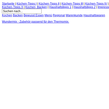
Startseite
|
Küchen-Tipps I
|
Küchen-Tipps II
|
Küchen-Tipps III
|
Küchen-Tipps IV
Küchen-Tipps X
|
Kochen, Backen
|
Haushaltstipps 1
|
Haushaltstipps 2
|
Impres
Kochen
Backen
Bewusst Essen
Menü
Regional
Warenkunde
Haushaltswaren
Wundermix - Zubehör passend für den Thermomix.