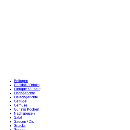
Beilagen
Cocktail / Drinks
Eintöpfe / Auflauf
Fischgerichte
Fleischgerichte
Geflügel
Gemüse
Günstig Kochen
Nachspeisen
Salat
Saucen / Dip
Snacks
Suppen