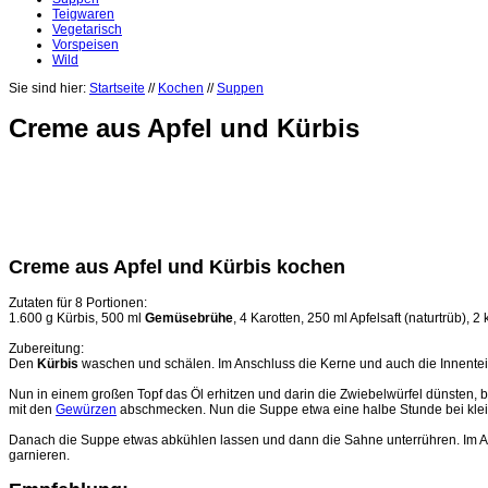
Teigwaren
Vegetarisch
Vorspeisen
Wild
Sie sind hier:
Startseite
//
Kochen
//
Suppen
Creme aus Apfel und Kürbis
Creme aus Apfel und Kürbis kochen
Zutaten für 8 Portionen:
1.600 g Kürbis, 500 ml
Gemüsebrühe
, 4 Karotten, 250 ml Apfelsaft (naturtrüb),
Zubereitung:
Den
Kürbis
waschen und schälen. Im Anschluss die Kerne und auch die Innenteil
Nun in einem großen Topf das Öl erhitzen und darin die Zwiebelwürfel dünsten, bi
mit den
Gewürzen
abschmecken. Nun die Suppe etwa eine halbe Stunde bei klein
Danach die Suppe etwas abkühlen lassen und dann die Sahne unterrühren. Im Ans
garnieren.