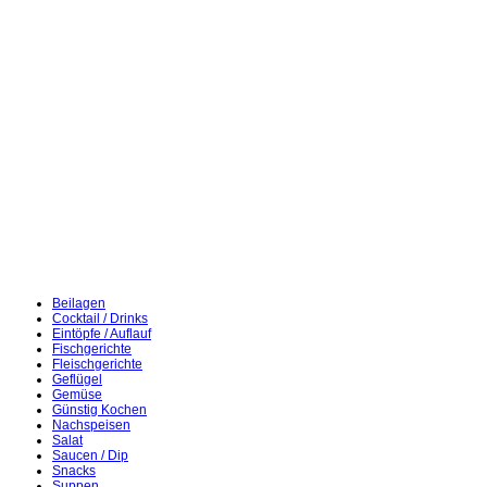
Beilagen
Cocktail / Drinks
Eintöpfe / Auflauf
Fischgerichte
Fleischgerichte
Geflügel
Gemüse
Günstig Kochen
Nachspeisen
Salat
Saucen / Dip
Snacks
Suppen