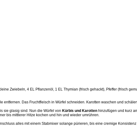
 2 kleine Zwiebeln, 4 EL Pflanzenöl, 1 EL Thymian (frisch gehackt), Pfeffer (frisch 
e entfernen. Das Fruchtfleisch in Würfel schneiden. Karotten waschen und schälen
s sie glasig sind. Nun die Würfel von
Kürbis und Karotten
hinzufügen und kurz a
er bis mittlerer Hitze kochen und hin und wieder umrühren.
chluss alles mit einem Stabmixer solange pürieren, bis eine cremige Konsistenz