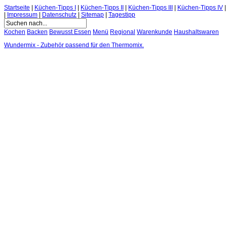
Startseite
|
Küchen-Tipps I
|
Küchen-Tipps II
|
Küchen-Tipps III
|
Küchen-Tipps IV
|
Impressum
|
Datenschutz
|
Sitemap
|
Tagestipp
Kochen
Backen
Bewusst Essen
Menü
Regional
Warenkunde
Haushaltswaren
Wundermix - Zubehör passend für den Thermomix.