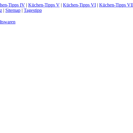
hen-Tipps IV
|
Küchen-Tipps V
|
Küchen-Tipps VI
|
Küchen-Tipps VI
z
|
Sitemap
|
Tagestipp
ltswaren