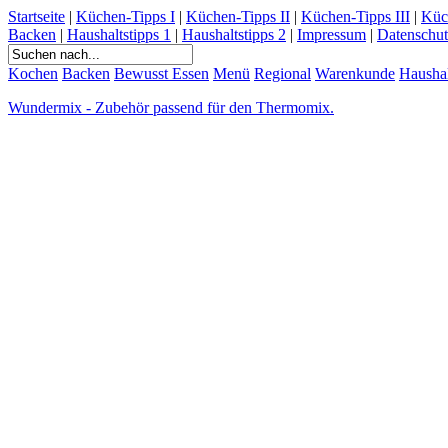
Startseite
|
Küchen-Tipps I
|
Küchen-Tipps II
|
Küchen-Tipps III
|
Küc
Backen
|
Haushaltstipps 1
|
Haushaltstipps 2
|
Impressum
|
Datenschut
Kochen
Backen
Bewusst Essen
Menü
Regional
Warenkunde
Hausha
Wundermix - Zubehör passend für den Thermomix.