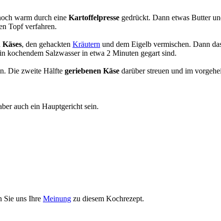
d noch warm durch eine
Kartoffelpresse
gedrückt. Dann etwas Butter und
en Topf verfahren.
n Käses
, den gehackten
Kräutern
und dem Eigelb vermischen. Dann das 
 in kochendem Salzwasser in etwa 2 Minuten gegart sind.
n. Die zweite Hälfte
geriebenen Käse
darüber streuen und im vorgehe
aber auch ein Hauptgericht sein.
n Sie uns Ihre
Meinung
zu diesem Kochrezept.