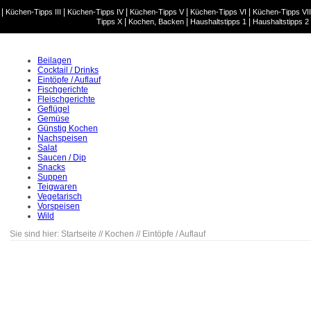
|
|
|
|
|
Küchen-Tipps III
Küchen-Tipps IV
Küchen-Tipps V
Küchen-Tipps VI
Küchen-Tipps VII
|
|
|
Tipps X
Kochen, Backen
Haushaltstipps 1
Haushaltstipps 2
Beilagen
Cocktail / Drinks
Eintöpfe / Auflauf
Fischgerichte
Fleischgerichte
Geflügel
Gemüse
Günstig Kochen
Nachspeisen
Salat
Saucen / Dip
Snacks
Suppen
Teigwaren
Vegetarisch
Vorspeisen
Wild
Sie sind hier:
Startseite
//
Kochen
//
Eintöpfe / Auflauf