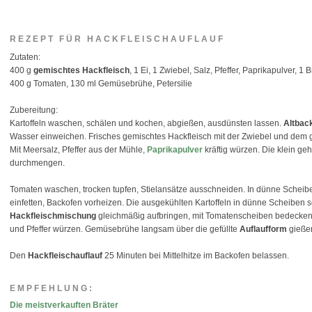
REZEPT FÜR HACKFLEISCHAUFLAUF
Zutaten:
400 g
gemischtes Hackfleisch
, 1 Ei, 1 Zwiebel, Salz, Pfeffer, Paprikapulver, 
400 g Tomaten, 130 ml Gemüsebrühe, Petersilie
Zubereitung:
Kartoffeln waschen, schälen und kochen, abgießen, ausdünsten lassen.
Altbac
Wasser einweichen. Frisches gemischtes Hackfleisch mit der Zwiebel und dem
Mit Meersalz, Pfeffer aus der Mühle,
Paprikapulver
kräftig würzen. Die klein ge
durchmengen.
Tomaten waschen, trocken tupfen, Stielansätze ausschneiden. In dünne Scheiben
einfetten, Backofen vorheizen. Die ausgekühlten Kartoffeln in dünne Scheiben s
Hackfleischmischung
gleichmäßig aufbringen, mit Tomatenscheiben bedecken
und Pfeffer würzen. Gemüsebrühe langsam über die gefüllte
Auflaufform
gieße
Den
Hackfleischauflauf
25 Minuten bei Mittelhitze im Backofen belassen.
EMPFEHLUNG:
Die meistverkauften Bräter