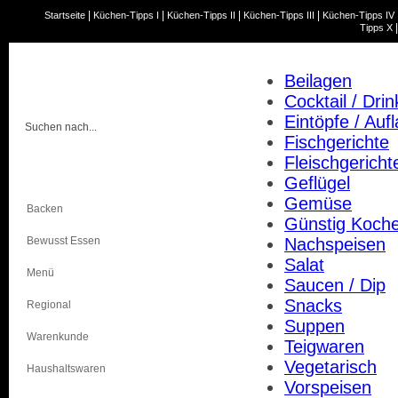
|
|
|
|
Startseite
Küchen-Tipps I
Küchen-Tipps II
Küchen-Tipps III
Küchen-Tipps IV
Tipps X
Beilagen
Cocktail / Drin
Eintöpfe / Aufl
Fischgerichte
Fleischgericht
Kochen
Geflügel
Gemüse
Backen
Günstig Koch
Bewusst Essen
Nachspeisen
Salat
Menü
Saucen / Dip
Snacks
Regional
Suppen
Warenkunde
Teigwaren
Vegetarisch
Haushaltswaren
Vorspeisen