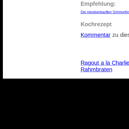
Empfehlung:
Die meistverkauften Schmortö
Kochrezept
Kommentar
zu die
Ragout a la Charli
Rahmbraten