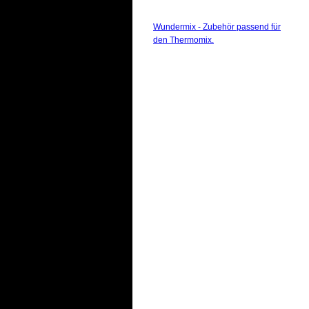
Wundermix - Zubehör passend für
den Thermomix.