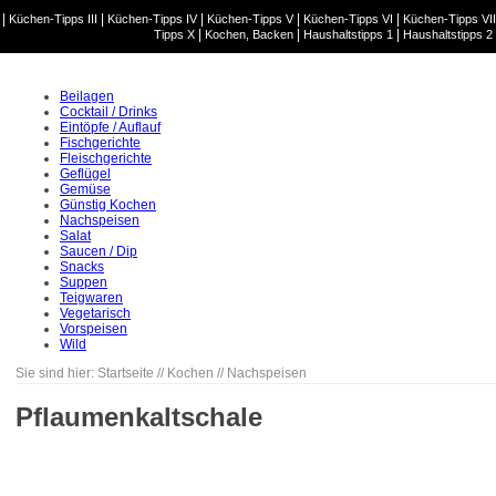
|
|
|
|
|
Küchen-Tipps III
Küchen-Tipps IV
Küchen-Tipps V
Küchen-Tipps VI
Küchen-Tipps VII
|
|
|
Tipps X
Kochen, Backen
Haushaltstipps 1
Haushaltstipps 2
Beilagen
Cocktail / Drinks
Eintöpfe / Auflauf
Fischgerichte
Fleischgerichte
Geflügel
Gemüse
Günstig Kochen
Nachspeisen
Salat
Saucen / Dip
Snacks
Suppen
Teigwaren
Vegetarisch
Vorspeisen
Wild
Sie sind hier:
Startseite
//
Kochen
//
Nachspeisen
Pflaumenkaltschale