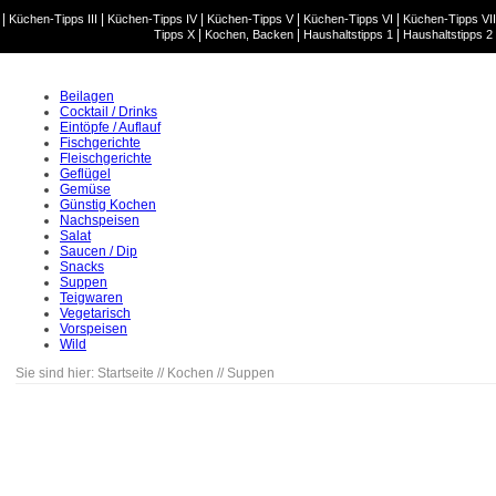
|
|
|
|
|
Küchen-Tipps III
Küchen-Tipps IV
Küchen-Tipps V
Küchen-Tipps VI
Küchen-Tipps VII
|
|
|
Tipps X
Kochen, Backen
Haushaltstipps 1
Haushaltstipps 2
Beilagen
Cocktail / Drinks
Eintöpfe / Auflauf
Fischgerichte
Fleischgerichte
Geflügel
Gemüse
Günstig Kochen
Nachspeisen
Salat
Saucen / Dip
Snacks
Suppen
Teigwaren
Vegetarisch
Vorspeisen
Wild
Sie sind hier:
Startseite
//
Kochen
//
Suppen