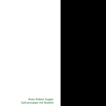
Rote Rüben Suppe
Safransuppe mit Nudeln