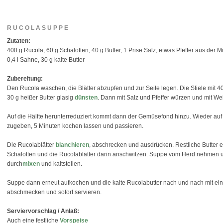
RUCOLASUPPE
Zutaten:
400 g Rucola, 60 g Schalotten, 40 g Butter, 1 Prise Salz, etwas Pfeffer aus der 
0,4 l Sahne, 30 g kalte Butter
Zubereitung:
Den Rucola waschen, die Blätter abzupfen und zur Seite legen. Die Stiele mit 40
30 g heißer Butter glasig
dünsten
. Dann mit Salz und Pfeffer würzen und mit We
Auf die Hälfte herunterreduziert kommt dann der Gemüsefond hinzu. Wieder auf
zugeben, 5 Minuten kochen lassen und passieren.
Die Rucolablätter
blanchieren
, abschrecken und ausdrücken. Restliche Butter e
Schalotten und die Rucolablätter darin anschwitzen. Suppe vom Herd nehmen u
durch
mixen
und kaltstellen.
Suppe dann erneut aufkochen und die kalte Rucolabutter nach und nach mit ei
abschmecken und sofort servieren.
Serviervorschlag / Anlaß:
Auch eine festliche
Vorspeise