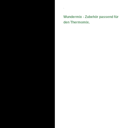
Wundermix - Zubehör passend für
den Thermomix.