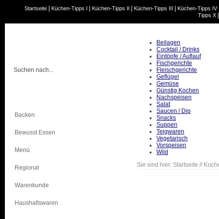
|
|
|
|
Startseite
Küchen-Tipps I
Küchen-Tipps II
Küchen-Tipps III
Küchen-Tipps IV
Tipps X
Beilagen
Cocktail / Drinks
Eintöpfe / Auflauf
Fischgerichte
Fleischgerichte
Geflügel
Gemüse
Günstig Kochen
Kochen
Nachspeisen
Salat
Saucen / Dip
Backen
Snacks
Suppen
Teigwaren
Bewusst Essen
Vegetarisch
Vorspeisen
Menü
Wild
Sie sind hier:
Startseite
//
Koch
Regional
Warenkunde
Haushaltswaren