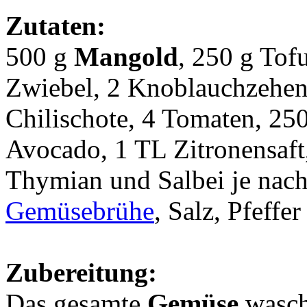
Zutaten:
500 g
Mangold
, 250 g Tof
Zwiebel, 2 Knoblauchzehen,
Chilischote, 4 Tomaten, 25
Avocado, 1 TL Zitronensaft,
Thymian und Salbei je na
Gemüsebrühe
, Salz, Pfeff
Zubereitung:
Das gesamte
Gemüse
wasche