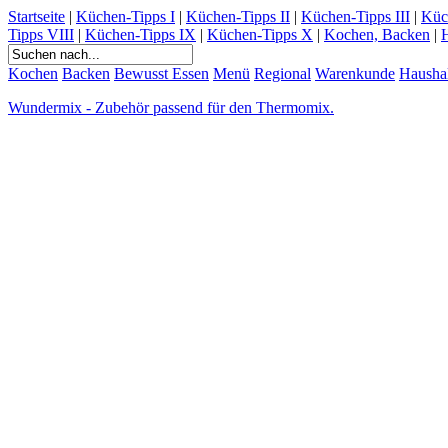
Startseite
|
Küchen-Tipps I
|
Küchen-Tipps II
|
Küchen-Tipps III
|
Küc
Tipps VIII
|
Küchen-Tipps IX
|
Küchen-Tipps X
|
Kochen, Backen
|
H
Kochen
Backen
Bewusst Essen
Menü
Regional
Warenkunde
Hausha
Wundermix - Zubehör passend für den Thermomix.