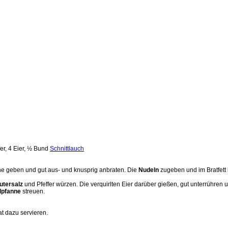
fer, 4 Eier, ½ Bund
Schnittlauch
ne geben und gut aus- und knusprig anbraten. Die
Nudeln
zugeben und im Bratfett 
utersalz
und Pfeffer würzen. Die verquirlten Eier darüber gießen, gut unterrühren
lpfanne
streuen.
t dazu servieren.