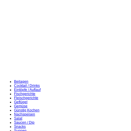
Beilagen
Cocktail / Drinks
Eintöpfe / Auflauf
Fischgerichte
Fleischgerichte
Geflügel
Gemüse
Günstig Kochen
Nachspeisen
Salat
Saucen / Dip
Snacks
Suppen