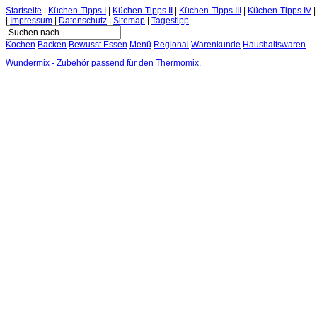
Startseite
|
Küchen-Tipps I
|
Küchen-Tipps II
|
Küchen-Tipps III
|
Küchen-Tipps IV
|
Impressum
|
Datenschutz
|
Sitemap
|
Tagestipp
Kochen
Backen
Bewusst Essen
Menü
Regional
Warenkunde
Haushaltswaren
Wundermix - Zubehör passend für den Thermomix.