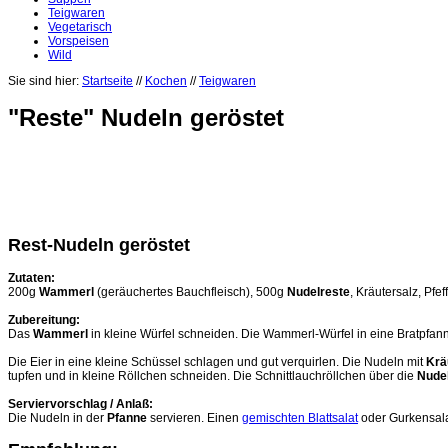
Teigwaren
Vegetarisch
Vorspeisen
Wild
Sie sind hier:
Startseite
//
Kochen
//
Teigwaren
"Reste" Nudeln geröstet
Rest-Nudeln geröstet
Zutaten:
200g
Wammerl
(geräuchertes Bauchfleisch), 500g
Nudelreste
, Kräutersalz, Pfef
Zubereitung:
Das
Wammerl
in kleine Würfel schneiden. Die Wammerl-Würfel in eine Bratpfan
Die Eier in eine kleine Schüssel schlagen und gut verquirlen. Die Nudeln mit
Krä
tupfen und in kleine Röllchen schneiden. Die Schnittlauchröllchen über die
Nude
Serviervorschlag / Anlaß:
Die Nudeln in der
Pfanne
servieren. Einen
gemischten Blattsalat
oder Gurkensala