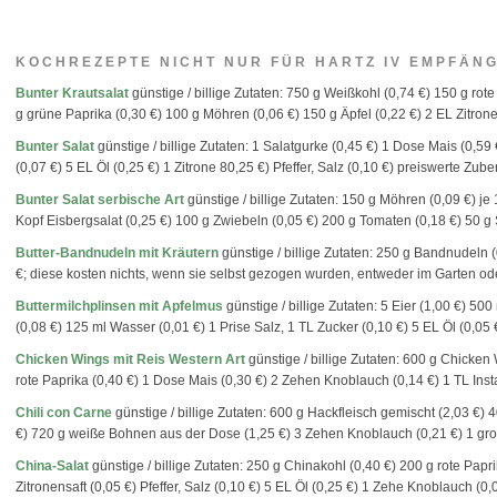
KOCHREZEPTE NICHT NUR FÜR HARTZ IV EMPFÄN
Bunter Krautsalat
günstige / billige Zutaten: 750 g Weißkohl (0,74 €) 150 g rote
g grüne Paprika (0,30 €) 100 g Möhren (0,06 €) 150 g Äpfel (0,22 €) 2 EL Zitronen
Bunter Salat
günstige / billige Zutaten: 1 Salatgurke (0,45 €) 1 Dose Mais (0,5
(0,07 €) 5 EL Öl (0,25 €) 1 Zitrone 80,25 €) Pfeffer, Salz (0,10 €) preiswerte Zubere
Bunter Salat serbische Art
günstige / billige Zutaten: 150 g Möhren (0,09 €) je
Kopf Eisbergsalat (0,25 €) 100 g Zwiebeln (0,05 €) 200 g Tomaten (0,18 €) 50 g Se
Butter-Bandnudeln mit Kräutern
günstige / billige Zutaten: 250 g Bandnudeln (
€; diese kosten nichts, wenn sie selbst gezogen wurden, entweder im Garten ode
Buttermilchplinsen mit Apfelmus
günstige / billige Zutaten: 5 Eier (1,00 €) 5
(0,08 €) 125 ml Wasser (0,01 €) 1 Prise Salz, 1 TL Zucker (0,10 €) 5 EL Öl (0,05 €
Chicken Wings mit Reis Western Art
günstige / billige Zutaten: 600 g Chicken
rote Paprika (0,40 €) 1 Dose Mais (0,30 €) 2 Zehen Knoblauch (0,14 €) 1 TL Instan
Chili con Carne
günstige / billige Zutaten: 600 g Hackfleisch gemischt (2,03 €
€) 720 g weiße Bohnen aus der Dose (1,25 €) 3 Zehen Knoblauch (0,21 €) 1 gro
China-Salat
günstige / billige Zutaten: 250 g Chinakohl (0,40 €) 200 g rote Papr
Zitronensaft (0,05 €) Pfeffer, Salz (0,10 €) 5 EL Öl (0,25 €) 1 Zehe Knoblauch (0,07