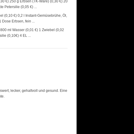
0,30 €) 250 g Erbsen (TK-Ware) (0,30 €) 20
 Petersilie (0,05 €) ...
bel (0,10 €) 0,2 l Instant-Gemüsebrühe, Öl,
 Dose Erbsen, fein ...
) 800 ml Wasser (0,01 €) 1 Zwiebel (0,02
lie (0,10€) 4 EL ...
wert, lecker, gehaltvoll und gesund. Eine
te.