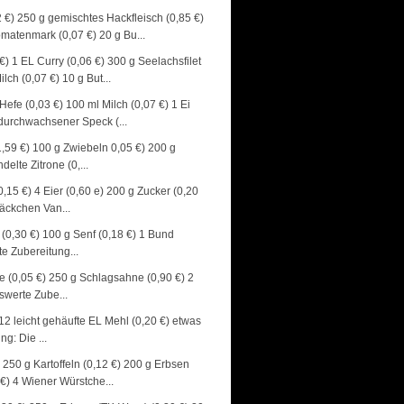
2 €) 250 g gemischtes Hackfleisch (0,85 €)
omatenmark (0,07 €) 20 g Bu...
 €) 1 EL Curry (0,06 €) 300 g Seelachsfilet
lch (0,07 €) 10 g But...
 Hefe (0,03 €) 100 ml Milch (0,07 €) 1 Ei
 durchwachsener Speck (...
(1,59 €) 100 g Zwiebeln 0,05 €) 200 g
elte Zitrone (0,...
0,15 €) 4 Eier (0,60 e) 200 g Zucker (0,20
Päckchen Van...
e (0,30 €) 100 g Senf (0,18 €) 1 Bund
te Zubereitung...
he (0,05 €) 250 g Schlagsahne (0,90 €) 2
iswerte Zube...
) 12 leicht gehäufte EL Mehl (0,20 €) etwas
g: Die ...
 250 g Kartoffeln (0,12 €) 200 g Erbsen
€) 4 Wiener Würstche...