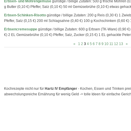
Erbsen- und Möhrengemüse
günstige / billige Zutaten: 500 g frische Möhren (
g Butter (0,10 €) Pfeffer, Salz (0,10 €) 50 ml Gemüsebrühe (0,10 €) etwas gehackte
Erbsen-Schinken-Risotto
günstige / billige Zutaten: 200 g Reis (0,30 €) 1 Zwie
Pfeffer, Salz (0,15 €) 200 ml Schlagsahne (0,40 €) 100 g Kochschinken (0,60 €) 1
Erbsencremesuppe
günstige / billige Zutaten: 600 g Erbsen (TK-Ware) (0,90 €
€) 2 EL Gemüsebrühe (0,10 €) Pfeffer, Salz, Zucker (0,15 €) 1 EL gehackte Petersi
«
1
2
3
4
5
6
7
8
9
10
11
12
13
»
Kochrezepte nicht nur für
Hartz IV Empfänger
- Kochen, Essen und Trinken preis
abwechslungsreiche Ernährung für wenig Geld -> tolle Ideen für einfache Gerich