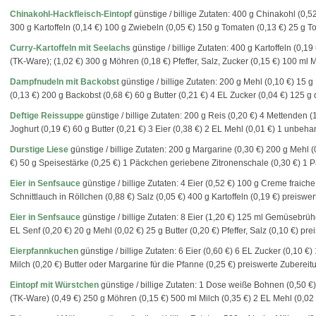
Chinakohl-Hackfleisch-Eintopf
günstige / billige Zutaten: 400 g Chinakohl (0,5
300 g Kartoffeln (0,14 €) 100 g Zwiebeln (0,05 €) 150 g Tomaten (0,13 €) 25 g T
Curry-Kartoffeln mit Seelachs
günstige / billige Zutaten: 400 g Kartoffeln (0,19
(TK-Ware); (1,02 €) 300 g Möhren (0,18 €) Pfeffer, Salz, Zucker (0,15 €) 100 ml Mi
Dampfnudeln mit Backobst
günstige / billige Zutaten: 200 g Mehl (0,10 €) 15 g
(0,13 €) 200 g Backobst (0,68 €) 60 g Butter (0,21 €) 4 EL Zucker (0,04 €) 125 g
Deftige Reissuppe
günstige / billige Zutaten: 200 g Reis (0,20 €) 4 Mettenden 
Joghurt (0,19 €) 60 g Butter (0,21 €) 3 Eier (0,38 €) 2 EL Mehl (0,01 €) 1 unbehand
Durstige Liese
günstige / billige Zutaten: 200 g Margarine (0,30 €) 200 g Mehl (
€) 50 g Speisestärke (0,25 €) 1 Päckchen geriebene Zitronenschale (0,30 €) 1 
Eier in Senfsauce
günstige / billige Zutaten: 4 Eier (0,52 €) 100 g Creme fraich
Schnittlauch in Röllchen (0,88 €) Salz (0,05 €) 400 g Kartoffeln (0,19 €) preiswer
Eier in Senfsauce
günstige / billige Zutaten: 8 Eier (1,20 €) 125 ml Gemüsebrü
EL Senf (0,20 €) 20 g Mehl (0,02 €) 25 g Butter (0,20 €) Pfeffer, Salz (0,10 €) pre
Eierpfannkuchen
günstige / billige Zutaten: 6 Eier (0,60 €) 6 EL Zucker (0,10 €
Milch (0,20 €) Butter oder Margarine für die Pfanne (0,25 €) preiswerte Zubereitun
Eintopf mit Würstchen
günstige / billige Zutaten: 1 Dose weiße Bohnen (0,50 €)
(TK-Ware) (0,49 €) 250 g Möhren (0,15 €) 500 ml Milch (0,35 €) 2 EL Mehl (0,02 