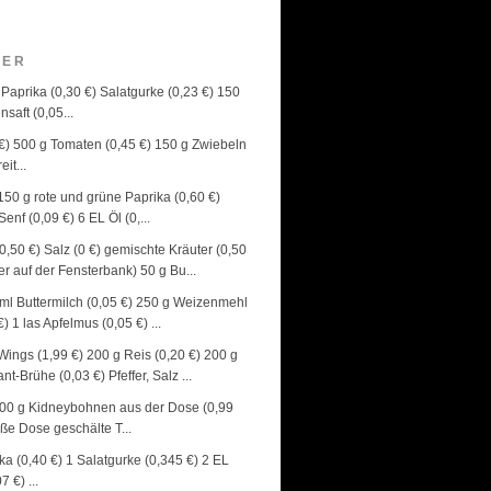
GER
 Paprika (0,30 €) Salatgurke (0,23 €) 150
saft (0,05...
9 €) 500 g Tomaten (0,45 €) 150 g Zwiebeln
it...
 150 g rote und grüne Paprika (0,60 €)
nf (0,09 €) 6 EL Öl (0,...
0,50 €) Salz (0 €) gemischte Kräuter (0,50
r auf der Fensterbank) 50 g Bu...
00 ml Buttermilch (0,05 €) 250 g Weizenmehl
) 1 las Apfelmus (0,05 €) ...
 Wings (1,99 €) 200 g Reis (0,20 €) 200 g
t-Brühe (0,03 €) Pfeffer, Salz ...
) 400 g Kidneybohnen aus der Dose (0,99
ße Dose geschälte T...
ika (0,40 €) 1 Salatgurke (0,345 €) 2 EL
 €) ...