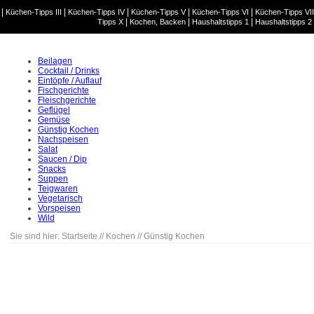
|
|
|
|
|
Küchen-Tipps III
Küchen-Tipps IV
Küchen-Tipps V
Küchen-Tipps VI
Küchen-Tipps VII
|
|
|
Tipps X
Kochen, Backen
Haushaltstipps 1
Haushaltstipps 2
Beilagen
Cocktail / Drinks
Eintöpfe / Auflauf
Fischgerichte
Fleischgerichte
Geflügel
Gemüse
Günstig Kochen
Nachspeisen
Salat
Saucen / Dip
Snacks
Suppen
Teigwaren
Vegetarisch
Vorspeisen
Wild
Sie sind hier:
Startseite
//
Kochen
//
Günstig Kochen