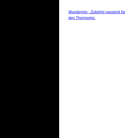
Wundermix - Zubehör passend für
den Thermomix.