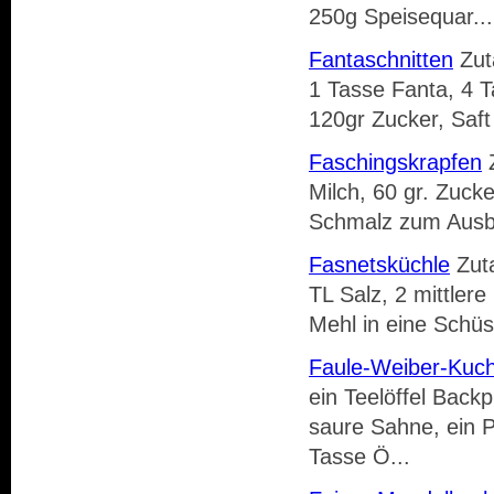
250g Speisequar...
Fantaschnitten
Zuta
1 Tasse Fanta, 4 T
120gr Zucker, Saft 
Faschingskrapfen
Z
Milch, 60 gr. Zuck
Schmalz zum Ausbr
Fasnetsküchle
Zuta
TL Salz, 2 mittler
Mehl in eine Schüs
Faule-Weiber-Kuc
ein Teelöffel Back
saure Sahne, ein P
Tasse Ö...