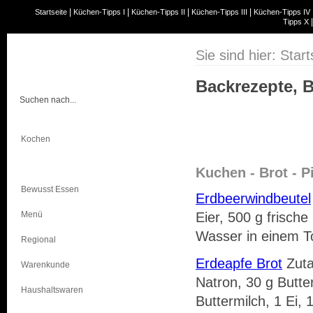
|
|
|
|
Startseite
Küchen-Tipps I
Küchen-Tipps II
Küchen-Tipps III
Küchen-Tipps IV
Tipps X
Sie sind hier:
Start
Backrezepte, 
Kochen
Backen
Kuchen - Brot - P
Bewusst Essen
Erdbeerwindbeutel
Menü
Eier, 500 g frisch
Wasser in einem To
Regional
Erdeapfe Brot
Zuta
Warenkunde
Natron, 30 g Butte
Haushaltswaren
Buttermilch, 1 Ei, 