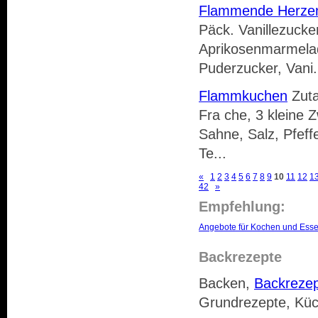
Flammende Herze
Päck. Vanillezuck
Aprikosenmarmelad
Puderzucker, Vani.
Flammkuchen
Zuta
Fra che, 3 kleine 
Sahne, Salz, Pfeff
Te...
«
1
2
3
4
5
6
7
8
9
10
11
12
1
42
»
Empfehlung:
Angebote für Kochen und Ess
Backrezepte
Backen,
Backreze
Grundrezepte, Küc