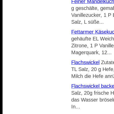
Feiner Mandelkuc
g geschälte, gema
Vanillezucker, 1 P
Salz, L süße...
Fettarmer Käseku
gehäufte EL Weich
Zitrone, 1 P Vanill
Magerquark, 12...
Flachswickel
Zutate
TL Salz, 20 g Hefe
Milch die Hefe anr
Flachswickel back
Salz, 20g frische 
das Wasser bröseln
In...