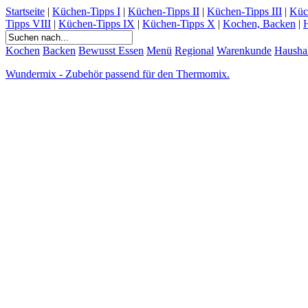
Startseite
|
Küchen-Tipps I
|
Küchen-Tipps II
|
Küchen-Tipps III
|
Küc
Tipps VIII
|
Küchen-Tipps IX
|
Küchen-Tipps X
|
Kochen, Backen
|
H
Kochen
Backen
Bewusst Essen
Menü
Regional
Warenkunde
Hausha
Wundermix - Zubehör passend für den Thermomix.