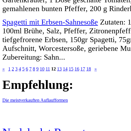
gemahlenen bunten Pfeffer, 200 g Rinderh
Spagetti mit Erbsen-Sahnesoße
Zutaten: 
100ml Brühe, Salz, Pfeffer, Zitronenpfeff
tiefgefrorene Erbsen, 150gr Spagetti, 75g
Aufschnitt, Worcestersoße, geriebene Mu
Zubereitung: Sahn...
«
1
2
3
4
5
6
7
8
9
10
11
12
13
14
15
16
17
18
»
Empfehlung:
Die meistverkauften Auflaufformen