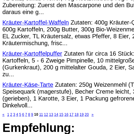
Zubereitung: Zuerst den Mascarpone und den Bu
daraus eine g...
Kräuter-Kartoffel-Waffeln
Zutaten: 400g Kräuter-
600g Kartoffeln, 200g Butter, 300g Bio-Weizenme
EL Zucker, TL Kräutersalz, etwas Pfeffer, 8 Eier, 
Kräutermischung, frisc...
Kräuter-Kartoffelpuffer
Zutaten für circa 16 Stüc
Kartoffeln, 5 - 6 Zweige Pimpinelle, 10 mittelgroß
(Gurkenkraut), 200 g mittelalter Gouda, 2 Eier, Sa
zu...
Kräuter-Käse-Tarte
Zutaten: 250g Weizenmehl (T
Speisequark (magerstufe), Becher Creme leicht, 
(gerieben), 1 Karotte, 3 Eier, 1 Packung gefrore
Dinkelvoll...
«
1
2
3
4
5
6
7
8
9
10
11
12
13
14
15
16
17
18
19
20
»
Empfehlung: