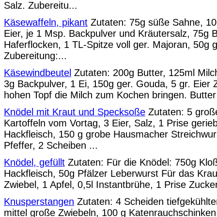
Salz. Zubereitu...
Käsewaffeln, pikant
Zutaten: 75g süße Sahne, 10
Eier, je 1 Msp. Backpulver und Kräutersalz, 75g B
Haferflocken, 1 TL-Spitze voll ger. Majoran, 50g
Zubereitung:...
Käsewindbeutel
Zutaten: 200g Butter, 125ml Milc
3g Backpulver, 1 Ei, 150g ger. Gouda, 5 gr. Eier 
hohen Topf die Milch zum Kochen bringen. Butter 
Knödel mit Kraut und Specksoße
Zutaten: 5 große
Kartoffeln vom Vortag, 3 Eier, Salz, 1 Prise geri
Hackfleisch, 150 g grobe Hausmacher Streichwur
Pfeffer, 2 Scheiben ...
Knödel, gefüllt
Zutaten: Für die Knödel: 750g Klo
Hackfleisch, 50g Pfälzer Leberwurst Für das Krau
Zwiebel, 1 Apfel, 0,5l Instantbrühe, 1 Prise Zucke
Knusperstangen
Zutaten: 4 Scheiden tiefgekühlter 
mittel große Zwiebeln, 100 g Katenrauchschinken, 