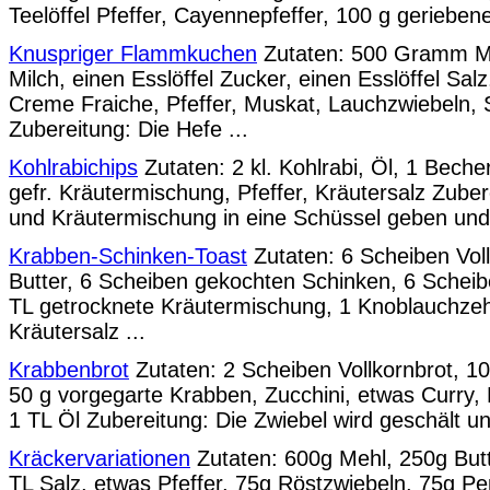
Teelöffel Pfeffer, Cayennepfeffer, 100 g gerieben
Knuspriger Flammkuchen
Zutaten: 500 Gramm M
Milch, einen Esslöffel Zucker, einen Esslöffel Salz
Creme Fraiche, Pfeffer, Muskat, Lauchzwiebeln, 
Zubereitung: Die Hefe ...
Kohlrabichips
Zutaten: 2 kl. Kohlrabi, Öl, 1 Bech
gefr. Kräutermischung, Pfeffer, Kräutersalz Zube
und Kräutermischung in eine Schüssel geben und g
Krabben-Schinken-Toast
Zutaten: 6 Scheiben Voll
Butter, 6 Scheiben gekochten Schinken, 6 Scheib
TL getrocknete Kräutermischung, 1 Knoblauchzeh
Kräutersalz ...
Krabbenbrot
Zutaten: 2 Scheiben Vollkornbrot, 10
50 g vorgegarte Krabben, Zucchini, etwas Curry, P
1 TL Öl Zubereitung: Die Zwiebel wird geschält und
Kräckervariationen
Zutaten: 600g Mehl, 250g But
TL Salz, etwas Pfeffer, 75g Röstzwiebeln, 75g Pe