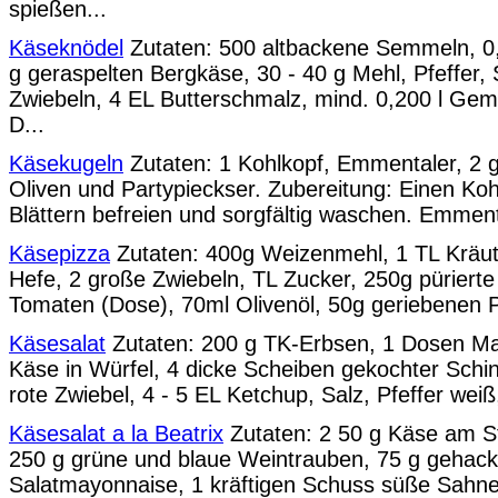
spießen...
Käseknödel
Zutaten: 500 altbackene Semmeln, 0,3
g geraspelten Bergkäse, 30 - 40 g Mehl, Pfeffer, 
Zwiebeln, 4 EL Butterschmalz, mind. 0,200 l Ge
D...
Käsekugeln
Zutaten: 1 Kohlkopf, Emmentaler, 2 
Oliven und Partypieckser. Zubereitung: Einen Koh
Blättern befreien und sorgfältig waschen. Emmen
Käsepizza
Zutaten: 400g Weizenmehl, 1 TL Kräute
Hefe, 2 große Zwiebeln, TL Zucker, 250g püriert
Tomaten (Dose), 70ml Olivenöl, 50g geriebenen 
Käsesalat
Zutaten: 200 g TK-Erbsen, 1 Dosen M
Käse in Würfel, 4 dicke Scheiben gekochter Schin
rote Zwiebel, 4 - 5 EL Ketchup, Salz, Pfeffer weiß,
Käsesalat a la Beatrix
Zutaten: 2 50 g Käse am St
250 g grüne und blaue Weintrauben, 75 g gehack
Salatmayonnaise, 1 kräftigen Schuss süße Sahne,