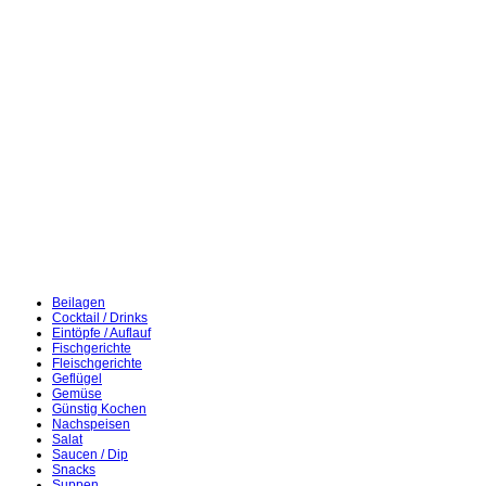
Beilagen
Cocktail / Drinks
Eintöpfe / Auflauf
Fischgerichte
Fleischgerichte
Geflügel
Gemüse
Günstig Kochen
Nachspeisen
Salat
Saucen / Dip
Snacks
Suppen