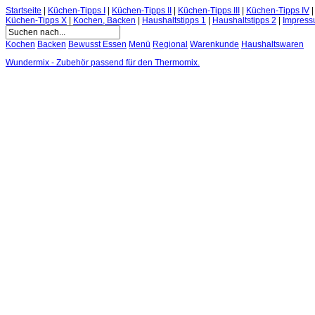
Startseite
|
Küchen-Tipps I
|
Küchen-Tipps II
|
Küchen-Tipps III
|
Küchen-Tipps IV
Küchen-Tipps X
|
Kochen, Backen
|
Haushaltstipps 1
|
Haushaltstipps 2
|
Impres
Kochen
Backen
Bewusst Essen
Menü
Regional
Warenkunde
Haushaltswaren
Wundermix - Zubehör passend für den Thermomix.