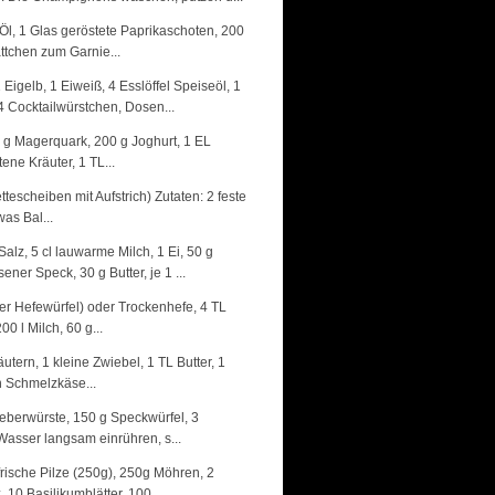
Öl, 1 Glas geröstete Paprikaschoten, 200
ättchen zum Garnie...
Eigelb, 1 Eiweiß, 4 Esslöffel Speiseöl, 1
 Cocktailwürstchen, Dosen...
50 g Magerquark, 200 g Joghurt, 1 EL
ne Kräuter, 1 TL...
escheiben mit Aufstrich) Zutaten: 2 feste
as Bal...
Salz, 5 cl lauwarme Milch, 1 Ei, 50 g
er Speck, 30 g Butter, je 1 ...
cher Hefewürfel) oder Trockenhefe, 4 TL
0 l Milch, 60 g...
ern, 1 kleine Zwiebel, 1 TL Butter, 1
n Schmelzkäse...
 Leberwürste, 150 g Speckwürfel, 3
asser langsam einrühren, s...
frische Pilze (250g), 250g Möhren, 2
10 Basilikumblätter, 100...