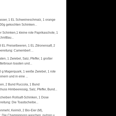
Wasser, 1 EL Schweineschmalz, 1 orange
100g gekochten Schinken...
r Schinken,1 kleine rote Paprikaschote, 1
hnittlau...
3 EL Preiselbeeren, 1 EL Zitronensaft, 2
ereitung: Camembert ...
en, 1 Zwiebel, Salz, Pfeffer, 1 großer
elbraun toasten und...
 g Magerquark, 1 weiße Zwiebel, 1 rote
inern und in eine ...
ken, 2 Bund Ruccola, 1 Bund
huss Himbeeressig, Salz, Pfeffer, Bund...
 Scheiben Rollsaft-Schinken, 1 Dose
eitung: Die Toastscheibe...
mehl, Keimöl, 2 Bio-Eier (M),
g: Die Champignons waschen, putzen u...