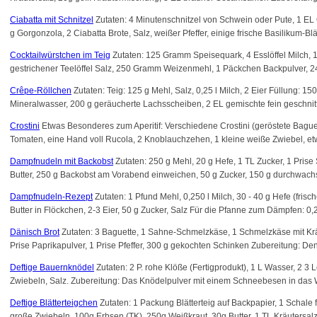
Ciabatta mit Schnitzel
Zutaten: 4 Minutenschnitzel von Schwein oder Pute, 1 EL 
g Gorgonzola, 2 Ciabatta Brote, Salz, weißer Pfeffer, einige frische Basilikum-Bl
Cocktailwürstchen im Teig
Zutaten: 125 Gramm Speisequark, 4 Esslöffel Milch, 1 
gestrichener Teelöffel Salz, 250 Gramm Weizenmehl, 1 Päckchen Backpulver, 24
Crêpe-Röllchen
Zutaten: Teig: 125 g Mehl, Salz, 0,25 l Milch, 2 Eier Füllung: 1
Mineralwasser, 200 g geräucherte Lachsscheiben, 2 EL gemischte fein geschnitte
Crostini
Etwas Besonderes zum Aperitif: Verschiedene Crostini (geröstete Baguett
Tomaten, eine Hand voll Rucola, 2 Knoblauchzehen, 1 kleine weiße Zwiebel, etw
Dampfnudeln mit Backobst
Zutaten: 250 g Mehl, 20 g Hefe, 1 TL Zucker, 1 Prise 
Butter, 250 g Backobst am Vorabend einweichen, 50 g Zucker, 150 g durchwachsen
Dampfnudeln-Rezept
Zutaten: 1 Pfund Mehl, 0,250 l Milch, 30 - 40 g Hefe (fris
Butter in Flöckchen, 2-3 Eier, 50 g Zucker, Salz Für die Pfanne zum Dämpfen: 0,20
Dänisch Brot
Zutaten: 3 Baguette, 1 Sahne-Schmelzkäse, 1 Schmelzkäse mit Kräut
Prise Paprikapulver, 1 Prise Pfeffer, 300 g gekochten Schinken Zubereitung: De
Deftige Bauernknödel
Zutaten: 2 P. rohe Klöße (Fertigprodukt), 1 L Wasser, 2 3
Zwiebeln, Salz. Zubereitung: Das Knödelpulver mit einem Schneebesen in das W
Deftige Blätterteigchen
Zutaten: 1 Packung Blätterteig auf Backpapier, 1 Schale 
große Zwiebeln, 100g Erbsen (TK), 250g Weißkraut, 30g Butter, 1 TL Kräutersalz, 