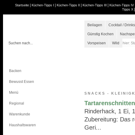
|
|
|
|
Startseite
Küchen-Tipps I
Küchen-Tipps II
Küchen-Tipps III
Küchen-Tipps IV
Tipps X
Beilagen
Cocktail / Drinks
Günstig Kochen
Nachspe
Vorspeisen
Wild
hier:
St
Kochen
Backen
Bewusst Essen
Menü
SNACKS - KLEINIG
Tartarenschnitten
Regional
Rinderhack, 1 Ei, 1
Warenkunde
Zubereitung: Das r
Haushaltswaren
Geri...