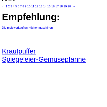
«
1
2
3
4
5
6
7
8
9
10
11
12
13
14
15
16
17
18
19
20
»
Empfehlung:
Die meistverkauften Küchenmaschinen
Krautpuffer
Spiegeleier-Gemüsepfanne