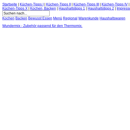
Startseite
|
Küchen-Tipps I
|
Küchen-Tipps II
|
Küchen-Tipps III
|
Küchen-Tipps IV
Küchen-Tipps X
|
Kochen, Backen
|
Haushaltstipps 1
|
Haushaltstipps 2
|
Impres
Kochen
Backen
Bewusst Essen
Menü
Regional
Warenkunde
Haushaltswaren
Wundermix - Zubehör passend für den Thermomix.