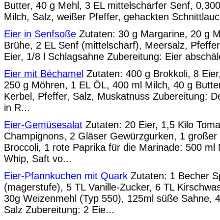
Butter, 40 g Mehl, 3 EL mittelscharfer Senf, 0,3
Milch, Salz, weißer Pfeffer, gehackten Schnittlauc
Eier in Senfsoße
Zutaten: 30 g Margarine, 20 g M
Brühe, 2 EL Senf (mittelscharf), Meersalz, Pfeffer
Eier, 1/8 l Schlagsahne Zubereitung: Eier abschäle
Eier mit Béchamel
Zutaten: 400 g Brokkoli, 8 Eie
250 g Möhren, 1 EL ÖL, 400 ml Milch, 40 g Butter
Kerbel, Pfeffer, Salz, Muskatnuss Zubereitung: 
in R...
Eier-Gemüsesalat
Zutaten: 20 Eier, 1,5 Kilo Tom
Champignons, 2 Gläser Gewürzgurken, 1 großer 
Broccoli, 1 rote Paprika für die Marinade: 500 m
Whip, Saft vo...
Eier-Pfannkuchen mit Quark
Zutaten: 1 Becher S
(magerstufe), 5 TL Vanille-Zucker, 6 TL Kirschwas
30g Weizenmehl (Typ 550), 125ml süße Sahne, 40
Salz Zubereitung: 2 Eie...