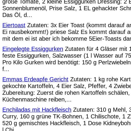
große Tomate, 2 kleine Essiggurken Dressing: 2 
Sonnenblumenöl, Prise Salz, 1 EL gehackter Schn
Das Öl, d...
Eiertoast
Zutaten: 3x Eier Toast (kommt darauf a
Ei rausbekommt!) priese Salz Es kommt darauf 
mit dem ei ist aber ich bekomme 5Eier-Toasts dami
Eingelegte Essiggurken
Zutaten für 4 Gläser mit 1 
feste Essiggurken, Salzwasser (1 l Wasser auf 75 
Pro Kilo Gurken wird benötigt: 150 g Perlzwiebel
f...
Emmas Erdeapfe Gericht
Zutaten: 1 kg rohe Kart
gekochte Kartoffeln, 4 Eier Salz, Pfeffer, 4 Zwieb
Zubereitung: Zuerst die rohen Kartoffeln schälen,
Küchenmaschine reiben,...
Enchiladas mit Hackfleisch
Zutaten: 310 g Mehl, 35
Curry, 160 g grüne TK-Bohnen, 1 Chilischote, 1 Z
520 g gemischtes Hackfleisch, 1 Dose Kidneyboh
l Chi...