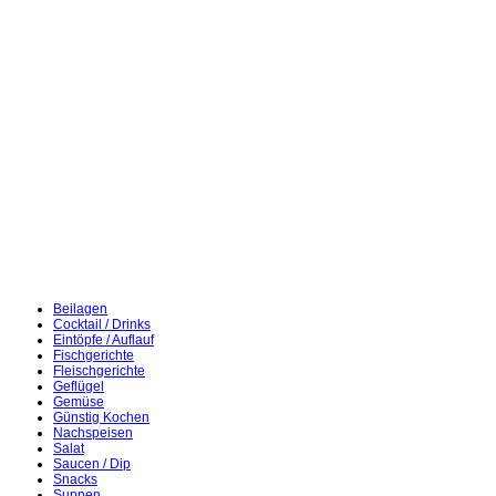
Beilagen
Cocktail / Drinks
Eintöpfe / Auflauf
Fischgerichte
Fleischgerichte
Geflügel
Gemüse
Günstig Kochen
Nachspeisen
Salat
Saucen / Dip
Snacks
Suppen