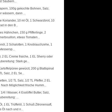
d Säubern...
 Kapern, 100g gekochte Bohnen, Salz,
r wässern, dann ...
e Koriander, 10 ml Öl, 1 Schwarzbrot, 10
ad in den B...
es Hähnchen, 150 g Pfifferlinge, 2
nerbouillon, etwas Tomaten...
enöl, 2 Schalotten, 1 Knoblauchzehe, 1
Messersp...
, 2 EL Creme fraiche, 1 EL Sherry oder
bereitung: Stark ge...
artoffelpüree gewürzt, 200 g Blattspinat
TL Salz, 2 EL Se...
en, 1/2 TL Salz, 1/2 TL Pfeffer, 2 EL
 Nach Möglichkeit frische Humm...
4 l Wasser, 4 Esslöffel Butter, Salz,
bereitung: ...
l, 1 EL Trüffelöl, 1 Schuß Zitronensaft,
 Öl nach und n...