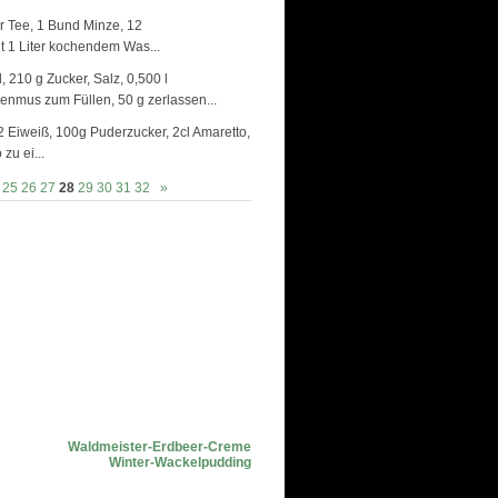
zer Tee, 1 Bund Minze, 12
t 1 Liter kochendem Was...
, 210 g Zucker, Salz, 0,500 l
enmus zum Füllen, 50 g zerlassen...
2 Eiweiß, 100g Puderzucker, 2cl Amaretto,
zu ei...
25
26
27
28
29
30
31
32
»
Waldmeister-Erdbeer-Creme
Winter-Wackelpudding