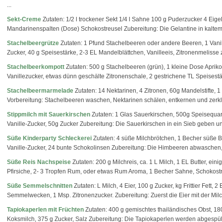
...
Sekt-Creme
Zutaten: 1/2 l trockener Sekt 1/4 l Sahne 100 g Puderzucker 4 Eigel
Mandarinenspalten (Dose) Schokostreusel Zubereitung: Die Gelantine in kaltem
Stachelbeergrütze
Zutaten: 1 Pfund Stachelbeeren oder andere Beeren, 1 Vanil
Zucker, 40 g Speisestärke, 2-3 EL Mandelblättchen, Vanilleeis, Zitronenmelisse
Stachelbeerkompott
Zutaten: 500 g Stachelbeeren (grün), 1 kleine Dose Aprikose
Vanillezucker, etwas dünn geschälte Zitronenschale, 2 gestrichene TL Speisestär
Stachelbeermarmelade
Zutaten: 14 Nektarinen, 4 Zitronen, 60g Mandelstifte, 
Vorbereitung: Stachelbeeren waschen, Nektarinen schälen, entkernen und zerkle
Stippmilch mit Sauerkirschen
Zutaten: 1 Glas Sauerkirschen, 500g Speisequar
Vanille-Zucker, 50g Zucker Zubereitung: Die Sauerkirschen in ein Sieb geben un
Süße Kinderparty Schleckerei
Zutaten: 4 süße Milchbrötchen, 1 Becher süße 
Vanille-Zucker, 24 bunte Schokolinsen Zubereitung: Die Himbeeren abwaschen, a
Süße Reis Nachspeise
Zutaten: 200 g Milchreis, ca. 1 L Milch, 1 EL Butter, ein
Pfirsiche, 2- 3 Tropfen Rum, oder etwas Rum Aroma, 1 Becher Sahne, Schokostre
Süße Semmelschnitten
Zutaten: L Milch, 4 Eier, 100 g Zucker, kg Frittier Fett, 
Semmelwecken, 1 Msp. Zitronenzucker. Zubereitung: Zuerst die Eier mit der Mil
Tapiokaperlen mit Früchten
Zutaten: 400 g gemischtes thailändisches Obst, 18
Koksmilch, 375 g Zucker, Salz Zubereitung: Die Tapiokaperlen werden abgespült u