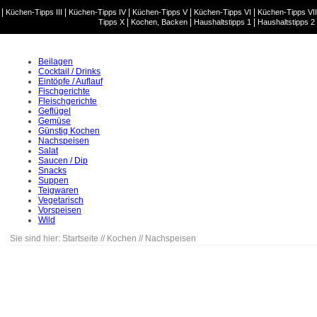
|
|
|
|
|
Küchen-Tipps III
Küchen-Tipps IV
Küchen-Tipps V
Küchen-Tipps VI
Küchen-Tipps VII
|
|
|
Tipps X
Kochen, Backen
Haushaltstipps 1
Haushaltstipps 2
Beilagen
Cocktail / Drinks
Eintöpfe / Auflauf
Fischgerichte
Fleischgerichte
Geflügel
Gemüse
Günstig Kochen
Nachspeisen
Salat
Saucen / Dip
Snacks
Suppen
Teigwaren
Vegetarisch
Vorspeisen
Wild
Sie sind hier:
Startseite
//
Kochen
//
Nachspeisen