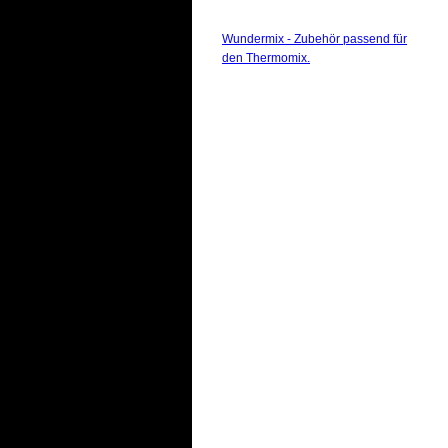
Wundermix - Zubehör passend für
den Thermomix.