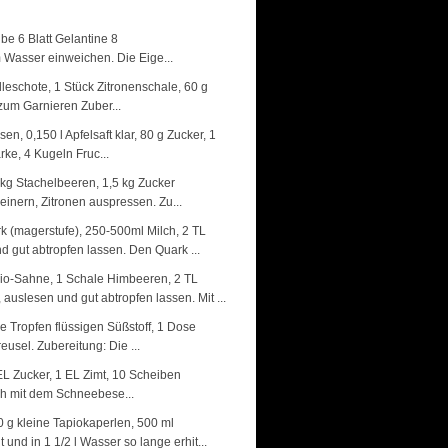
be 6 Blatt Gelantine 8
 Wasser einweichen. Die Eige...
leschote, 1 Stück Zitronenschale, 60 g
 zum Garnieren Zuber...
n, 0,150 l Apfelsaft klar, 80 g Zucker, 1
ke, 4 Kugeln Fruc...
1 kg Stachelbeeren, 1,5 kg Zucker
inern, Zitronen auspressen. Zu...
k (magerstufe), 250-500ml Milch, 2 TL
d gut abtropfen lassen. Den Quark ...
Bio-Sahne, 1 Schale Himbeeren, 2 TL
uslesen und gut abtropfen lassen. Mit ...
ige Tropfen flüssigen Süßstoff, 1 Dose
usel. Zubereitung: Die ...
2 EL Zucker, 1 EL Zimt, 10 Scheiben
ch mit dem Schneebese...
0 g kleine Tapiokaperlen, 500 ml
nd in 1 1/2 l Wasser so lange erhit...