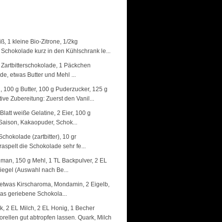
 1 kleine Bio-Zitrone, 1/2kg
Schokolade kurz in den Kühlschrank le...
 Zartbitterschokolade, 1 Päckchen
de, etwas Butter und Mehl ...
 100 g Butter, 100 g Puderzucker, 125 g
e Zubereitung: Zuerst den Vanil...
Blatt weiße Gelatine, 2 Eier, 100 g
Saison, Kakaopuder, Schok...
chokolade (zartbitter), 10 gr
aspelt die Schokolade sehr fe...
 man, 150 g Mehl, 1 TL Backpulver, 2 EL
riegel (Auswahl nach Be...
, etwas Kirscharoma, Mondamin, 2 Eigelb,
twas geriebene Schokola...
k, 2 EL Milch, 2 EL Honig, 1 Becher
rellen gut abtropfen lassen. Quark, Milch